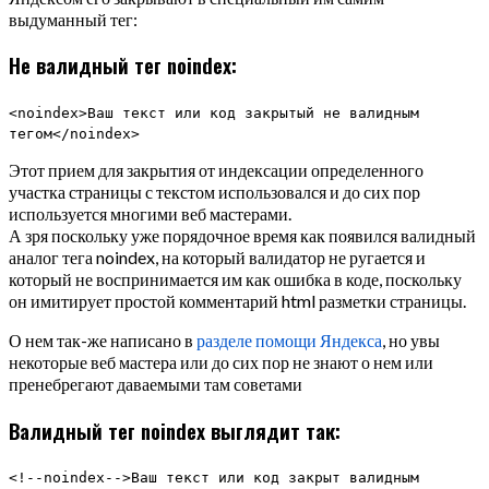
выдуманный тег:
Не валидный тег noindex:
<noindex>Ваш текст или код закрытый не валидным
тегом</noindex>
Этот прием для закрытия от индексации определенного
участка страницы с текстом использовался и до сих пор
используется многими веб мастерами.
А зря поскольку уже порядочное время как появился валидный
аналог тега noindex, на который валидатор не ругается и
который не воспринимается им как ошибка в коде, поскольку
он имитирует простой комментарий html разметки страницы.
О нем так-же написано в
разделе помощи Яндекса
, но увы
некоторые веб мастера или до сих пор не знают о нем или
пренебрегают даваемыми там советами
Валидный тег noindex выглядит так:
<!--noindex-->Ваш текст или код закрыт валидным