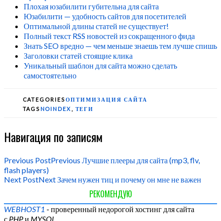
Плохая юзабилити губительна для сайта
Юзабилити — удобность сайтов для посетителей
Оптимальной длины статей не существует!
Полный текст RSS новостей из сокращенного фида
Знать SEO вредно — чем меньше знаешь тем лучше спишь
Заголовки статей стоящие клика
Уникальный шаблон для сайта можно сделать
самостоятельно
CATEGORIES
ОПТИМИЗАЦИЯ САЙТА
TAGS
NOINDEX
,
ТЕГИ
Навигация по записям
Previous Post
Previous
Лучшие плееры для сайта (mp3, flv,
flash players)
Next Post
Next
Зачем нужен тиц и почему он мне не важен
РЕКОМЕНДУЮ
WEBHOST1
- проверенный недорогой хостинг для сайта
с
PHP
и
MYSQL
.