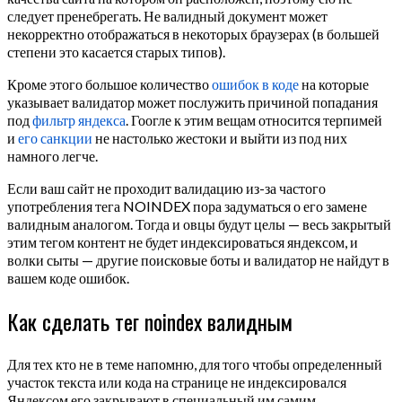
следует пренебрегать. Не валидный документ может
некорректно отображаться в некоторых браузерах (в большей
степени это касается старых типов).
Кроме этого большое количество
ошибок в коде
на которые
указывает валидатор может послужить причиной попадания
под
фильтр яндекса
. Гоогле к этим вещам относится терпимей
и
его санкции
не настолько жестоки и выйти из под них
намного легче.
Если ваш сайт не проходит валидацию из-за частого
употребления тега NOINDEX пора задуматься о его замене
валидным аналогом. Тогда и овцы будут целы — весь закрытый
этим тегом контент не будет индексироваться яндексом, и
волки сыты — другие поисковые боты и валидатор не найдут в
вашем коде ошибок.
Как сделать тег noindex валидным
Для тех кто не в теме напомню, для того чтобы определенный
участок текста или кода на странице не индексировался
Яндексом его закрывают в специальный им самим