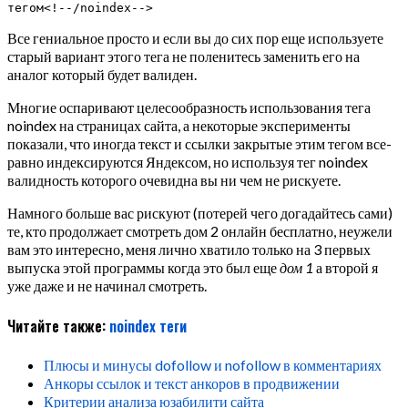
тегом<!--/noindex-->
Все гениальное просто и если вы до сих пор еще используете
старый вариант этого тега не поленитесь заменить его на
аналог который будет валиден.
Многие оспаривают целесообразность использования тега
noindex на страницах сайта, а некоторые эксперименты
показали, что иногда текст и ссылки закрытые этим тегом все-
равно индексируются Яндексом, но используя тег noindex
валидность которого очевидна вы ни чем не рискуете.
Намного больше вас рискуют (потерей чего догадайтесь сами)
те, кто продолжает смотреть дом 2 онлайн бесплатно, неужели
вам это интересно, меня лично хватило только на 3 первых
выпуска этой программы когда это был еще
дом 1
а второй я
уже даже и не начинал смотреть.
Читайте также:
noindex
теги
Плюсы и минусы dofollow и nofollow в комментариях
Анкоры ссылок и текст анкоров в продвижении
Критерии анализа юзабилити сайта