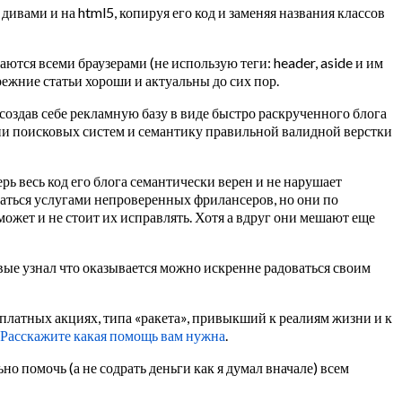
ь дивами и на html5, копируя его код и заменяя названия классов
ются всеми браузерами (не использую теги: header, aside и им
прежние статьи хороши и актуальны до сих пор.
 создав себе рекламную базу в виде быстро раскрученного блога
ии поисковых систем и семантику правильной валидной верстки
рь весь код его блога семантически верен и не нарушает
оваться услугами непроверенных фрилансеров, но они по
может и не стоит их исправлять. Хотя а вдруг они мешают еще
рвые узнал что оказывается можно искренне радоваться своим
платных акциях, типа «ракета», привыкший к реалиям жизни и к
Расскажите какая помощь вам нужна
.
о помочь (а не содрать деньги как я думал вначале) всем