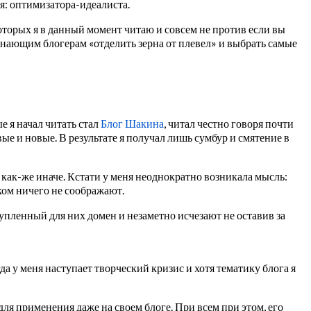
я: оптимизатора-идеалиста.
которых я в данный момент читаю и совсем не против если вы
чинающим блогерам «отделить зерна от плевел» и выбрать самые
е я начал читать стал
Блог Шакина
, читал честно говоря почти
ые и новые. В результате я получал лишь сумбур и смятение в
как-же иначе. Кстати у меня неоднократно возникала мысль:
лком ничего не соображают.
 купленный для них домен и незаметно исчезают не оставив за
а у меня наступает творческий кризис и хотя тематику блога я
для применения даже на своем блоге. При всем при этом, его