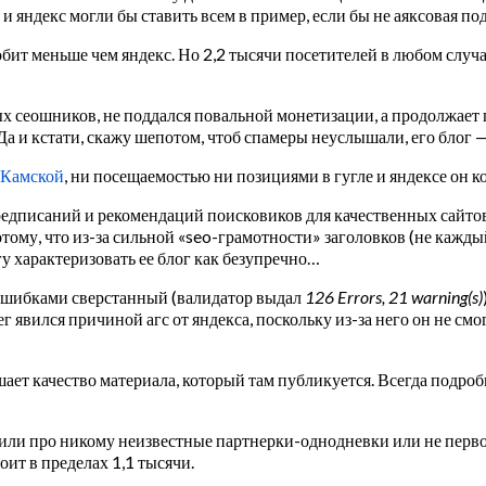
 яндекс могли бы ставить всем в пример, если бы не аяксовая по
ит меньше чем яндекс. Но 2,2 тысячи посетителей в любом случае
рых сеошников, не поддался повальной монетизации, а продолжает
 Да и кстати, скажу шепотом, чтоб спамеры неуслышали, его блог —
 Камской
, ни посещаемостью ни позициями в гугле и яндексе он к
едписаний и рекомендаций поисковиков для качественных сайтов н
потому, что из-за сильной «seo-грамотности» заголовков (не ка
у характеризовать ее блог как безупречно…
 ошибками сверстанный (валидатор выдал
126 Errors, 21 warning(s)
г явился причиной агс от яндекса, поскольку из-за него он не смо
ьшает качество материала, который там публикуется. Всегда подр
т, или про никому неизвестные партнерки-однодневки или не перв
оит в пределах 1,1 тысячи.