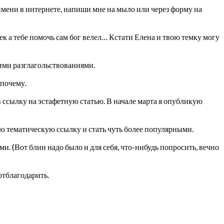
имени в интернете, напиши мне на мыло или через форму на
век а тебе помочь сам бог велел… Кстати Елена и твою темку могу
оими разглагольствованиями.
 почему.
в ссылку на эстафетную статью. В начале марта я опубликую
ю тематическую ссылку и стать чуть более популярными.
и. (Вот блин надо было и для себя, что-нибудь попросить, вечно
отблагодарить.