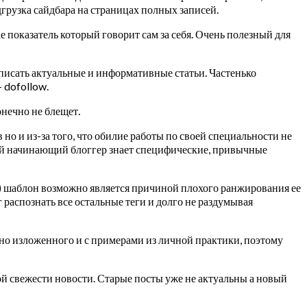
дгрузка сайдбара на страницах полных записей.
 показатель который говорит сам за себя. Очень полезный для
 писать актуальные и информативные статьи. Частенько
 dofollow.
онечно не блещет.
о и из-за того, что обилие работы по своей специальности не
ждый начинающий блоггер знает специфические, привычные
) шаблон возможно является причиной плохого ранжирования ее
г распознать все остальные теги и долго не раздумывая
обно изложенного и с примерами из личной практики, поэтому
ой свежести новости. Старые посты уже не актуальны а новый