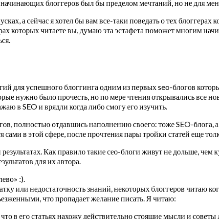
начинающих блоггеров был бы пределом мечтаний, но не для мен
ках, а сейчас я хотел бы вам все-таки поведать о тех блоггерах 
герах которых читаете вы, думаю эта эстафета поможет многим на
ся.
огий для успешного блоггинга одним из первых seo-блогов которы
орые нужно было прочесть, но по мере чтения открывались все нов
ажаю в SEO и врядли когда либо смогу его изучить.
гов, полностью отдавшись наполнению своего: тоже SEO-блога, а 
тя сами в этой сфере, после прочтения пары тройки статей еще то
и результатах. Как правило такие сео-блоги живут не дольше, чем
зультатов для их автора.
ево» :).
атку или недостаточность знаний, некоторых блоггеров читаю когд
ьезженными, что пропадает желание писать. Я читаю:
 что в его статьях нахожу действительно стоящие мысли и советы 