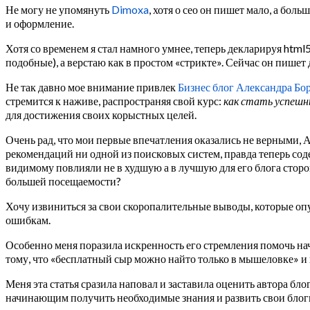
Не могу не упомянуть
Dimoxa
, хотя о сео он пишет мало, а боль
и оформление.
Хотя со временем я стал намного умнее, теперь декларируя html
подобные), а верстаю как в простом «стрикте». Сейчас он пишет 
Не так давно мое внимание привлек
Бизнес блог Александра Бо
стремится к наживе, распространяя свой курс:
как стать успешн
для достижения своих корыстных целей.
Очень рад, что мои первые впечатления оказались не верными, Ал
рекомендаций ни одной из поисковых систем, правда теперь сод
видимому повлияли не в худшую а в лучшую для его блога сторон
большей посещаемости?
Хочу извиниться за свои скоропалительные выводы, которые опу
ошибкам.
Особенно меня поразила искренность его стремления помочь нач
тому, что «бесплатный сыр можно найто только в мышеловке» и к
Меня эта статья сразила наповал и заставила оценить автора бло
начинающим получить необходимые знания и развить свои блог