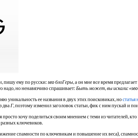
и, пишу ему по русски:
seo блоГеры
, а он мне все время предлагае
что надо, но ненавязчиво спрашивает:
Быть может, вы искали: «se
еряю уникальность ее названия в двух этих поисковиках, но
статья 
з два
Г
, поэтому изменил заголовок статьи, фик с ним пускай и по
я просто хочу поделиться своим мнением с теми из читателей, кто ч
я разных ключевиков.
нижение спамности по ключевикам и повышение их веса), спамно