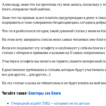
Александр, знаю что ты прочтешь эту мою запись, поскольку у те
блоге, поправлю твой шаблон.
Знаю что ты привык за все платить предупреждаю я денег в таких
подправить и тоже совершенно бездвоздмездно, сегодня я добрый
Что-то я разболтался сегодня, такой длинной статьи у меня на б
На этом хочу завершить список моих самых читаемых seo-блогов
Всем кто подхватит эту эстафету и опубликует у себя на блогах
статью с обзором и прямыми ссылками на 5 самых оперативных 
Участвуя в эстафете вы ничего не теряете, пишете интересный 
Единственное требование к статьям, которые будут участвовать 
все для других… для других…)
На эту статью ссылка не обязательна и не будет влиять на мой в
Читайте также:
блоггеры
seo
блоги
Очередной апдейт ТИЦ — штормит не по детски