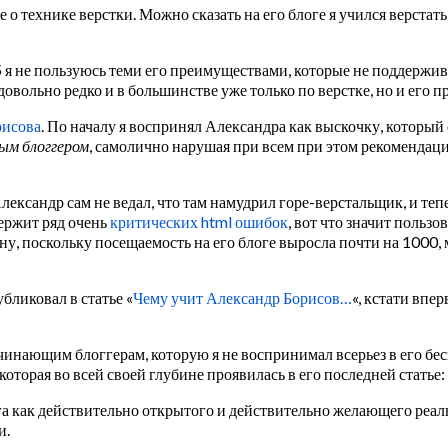
ше о технике верстки. Можно сказать на его блоге я учился верстат
5 я не пользуюсь теми его преимуществами, которые не поддержива
довольно редко и в большинстве уже только по верстке, но и его 
рисова
. По началу я воспринял Александра как выскочку, который
ым блоггером
, самолично нарушая при всем при этом рекомендац
ександр сам не ведал, что там намудрил горе-верстальщик, и тепе
ержит ряд очень
критических html ошибок
, вот что значит польз
у, поскольку посещаемость на его блоге выросла почти на 1000, 
бликовал в статье «
Чему учит Александр Борисов…
«, кстати впе
инающим блоггерам, которую я не воспринимал всерьез в его бес
оторая во всей своей глубине проявилась в его последней статье:
га как действительно открытого и действительно желающего реальн
и.