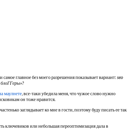
т и самое главное без моего разрешения показывает вариант:
seo
o блоГГеры»?
на маулнете
, все-таки убедила меня, что чужое слово нужно
исковикам он тоже нравится.
астенько заглядывает ко мне в гости, поэтому буду писать ее так
сть ключевиков или небольшая переоптимизация дала в