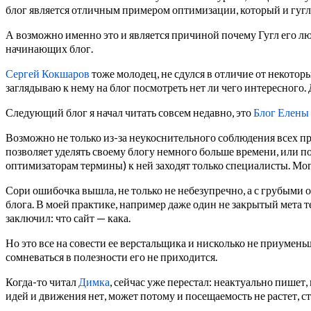
блог является отличным примером оптимизации, который и гугл и
А возможно именно это и является причиной почему Гугл его люб
начинающих блог.
Сергей Кокшаров
тоже молодец, не сдулся в отличие от некото
заглядываю к нему на блог посмотреть нет ли чего интересного.
Следующий блог я начал читать совсем недавно, это
Блог Елены
Возможно не только из-за неукоснительного соблюдения всех пр
позволяет уделять своему блогу немного больше времени, или 
оптимизаторам термины) к ней заходят только специалисты. Мог
Сори ошибочка вышла, не только не небезупречно, а с грубыми
блога. В моей практике, например даже один не закрытый мета те
заключил: что сайт — кака.
Но это все на совести ее верстальщика и нисколько не приумен
сомневаться в полезности его не приходится.
Когда-то читал
Димка
, сейчас уже перестал: неактуально пише
идей и движения нет, может потому и посещаемость не растет, ст