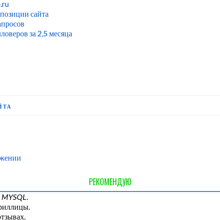
.ru
 позиции сайта
апросов
оверов за 2,5 месяца
ЙТА
ижении
РЕКОМЕНДУЮ
и
MYSQL
.
ириллицы.
отзывах.