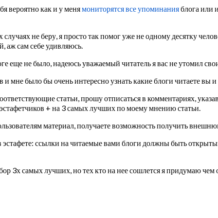
бя вероятно как и у меня
мониторятся все упоминания
блога или 
 случаях не беру, я просто так помог уже не одному десятку чело
, аж сам себе удивляюсь.
логе еще не было, надеюсь уважаемый читатель я вас не утомил св
 и мне было бы очень интересно узнать какие блоги читаете вы и
 соответствующие статьи, прошу отписаться в комментариях, указа
эстафетчиков + на 3 самых лучших по моему мнению статьи.
пользователям материал, получаете возможность получить внешню
в эстафете: ссылки на читаемые вами блоги должны быть открытым
ыбор 3х самых лучших, но тех кто на нее сошлется я придумаю чем 