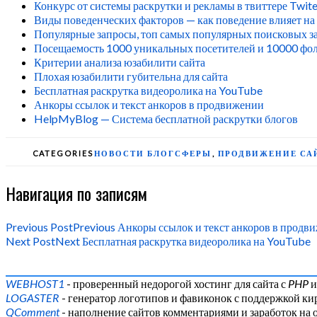
Конкурс от системы раскрутки и рекламы в твиттере Twite
Виды поведенческих факторов — как поведение влияет на
Популярные запросы, топ самых популярных поисковых з
Посещаемость 1000 уникальных посетителей и 10000 фолл
Критерии анализа юзабилити сайта
Плохая юзабилити губительна для сайта
Бесплатная раскрутка видеоролика на YouTube
Анкоры ссылок и текст анкоров в продвижении
HelpMyBlog — Система бесплатной раскрутки блогов
CATEGORIES
НОВОСТИ БЛОГСФЕРЫ
,
ПРОДВИЖЕНИЕ СА
Навигация по записям
Previous Post
Previous
Анкоры ссылок и текст анкоров в продв
Next Post
Next
Бесплатная раскрутка видеоролика на YouTube
WEBHOST1
- проверенный недорогой хостинг для сайта с
PHP
LOGASTER
- генератор логотипов и фавиконок с поддержкой к
QComment
- наполнение сайтов комментариями и заработок на 