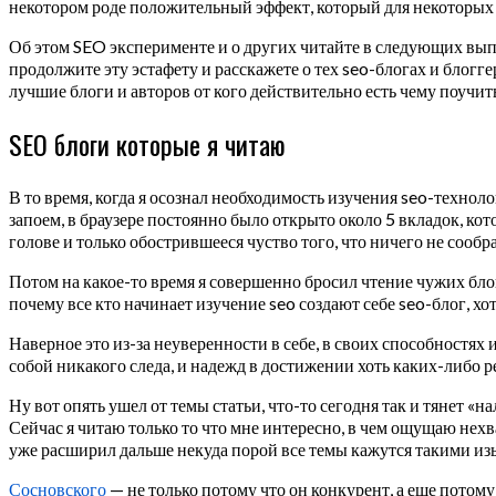
некотором роде положительный эффект, который для некоторых 
Об этом SEO эксперименте и о других читайте в следующих выпус
продолжите эту эстафету и расскажете о тех seo-блогах и блог
лучшие блоги и авторов от кого действительно есть чему поучить
SEO блоги которые я читаю
В то время, когда я осознал необходимость изучения seo-технол
запоем, в браузере постоянно было открыто около 5 вкладок, кот
голове и только обострившееся чуство того, что ничего не сообр
Потом на какое-то время я совершенно бросил чтение чужих бло
почему все кто начинает изучение seo создают себе seo-блог, хо
Наверное это из-за неуверенности в себе, в своих способностях 
собой никакого следа, и надежд в достижении хоть каких-либо ре
Ну вот опять ушел от темы статьи, что-то сегодня так и тянет «нал
Сейчас я читаю только то что мне интересно, в чем ощущаю нехв
уже расширил дальше некуда порой все темы кажутся такими из
Сосновского
— не только потому что он конкурент, а еще потому