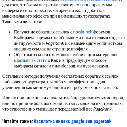
для того, чтобы вы не тратили свое время понапрасну мы
выберем из них только те, которые позволят добиться
максимального эффекта при наименьших трудозатратах.
Таковыми являются:
Получение обратных ссылок с
профилей
форумов.
Выбираем форумы с наибольшими показателями индекса
цитируемости и
PageRank
и с наименьшим количеством
внешних ссылок на странице профиля.
Обратные ссылки с помощью публикации материалов
в
каталогах статей
. Как и в предыдущем способе
выбираем каталоги с наибольшими пузомерками.
Остальные методы получения бесплатных обратных ссылок
либо очень трудозатратны либо малоэффективны для
увеличения как минимум одного из требуемых показателей.
Или по причине низких показателей предполагаемых доноров,
или по причине большого количества ссылок на их страницах,
что существенно уменьшает передаваемый вес
PageRank
.
Читайте также:
бесплатно
яндекс
google
тиц
pagerank