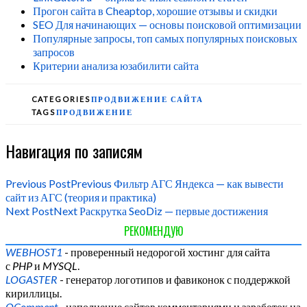
Прогон сайта в Cheaptop, хорошие отзывы и скидки
SEO Для начинающих — основы поисковой оптимизации
Популярные запросы, топ самых популярных поисковых
запросов
Критерии анализа юзабилити сайта
CATEGORIES
ПРОДВИЖЕНИЕ САЙТА
TAGS
ПРОДВИЖЕНИЕ
Навигация по записям
Previous Post
Previous
Фильтр АГС Яндекса — как вывести
сайт из АГС (теория и практика)
Next Post
Next
Раскрутка SeoDiz — первые достижения
РЕКОМЕНДУЮ
WEBHOST1
- проверенный недорогой хостинг для сайта
с
PHP
и
MYSQL
.
LOGASTER
- генератор логотипов и фавиконок с поддержкой
кириллицы.
QComment
- наполнение сайтов комментариями и заработок на