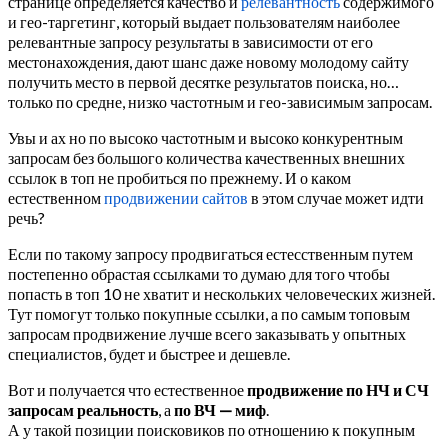
странице определяется качество и
релевантность
содержимого
и гео-таргетинг, который выдает пользователям наиболее
релевантные запросу результаты в зависимости от его
местонахождения, дают шанс даже новому молодому сайту
получить место в первой десятке результатов поиска, но…
только по средне, низко частотным и гео-зависимым запросам.
Увы и ах но по высоко частотным и высоко конкурентным
запросам без большого количества качественных внешних
ссылок в топ не пробиться по прежнему. И о каком
естественном
продвижении сайтов
в этом случае может идти
речь?
Если по такому запросу продвигаться естесственным путем
постепенно обрастая ссылками то думаю для того чтобы
попасть в топ 10 не хватит и нескольких человеческих жизней.
Тут помогут только покупные ссылки, а по самым топовым
запросам продвижение лучше всего заказывать у опытных
специалистов, будет и быстрее и дешевле.
Вот и получается что естественное
продвижение по НЧ и СЧ
запросам реальность
, а
по ВЧ — миф
.
А у такой позиции поисковиков по отношению к покупным