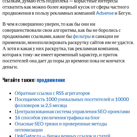
ссылкам, думаю есть подоплека — корыстные интересы
отхватить как можно более жирный кусок от сферы частного
продвижения в пользу рекламных компаний
Adsense
и Бегун.
В чем я совершенно уверен, то как бы они ни
совершенствовали свои алгоритмы, как бы не боролись с
продажными ссылками, какие бы
фильтры
и санкции не
применяли, монополизировать раскрутку сайтов им не удастся.
А хотя и какая у них раскрутка, так рекламная компания,
которая к тому-же имеет временный характер, и приток
посетителей она дает до поры до времени пока не кончатся
деньги.
Читайте также:
продвижение
Обратные ссылки с RSS агрегаторов
Посещаемость 1000 уникальных посетителей и 10000
фолловеров за 2,5 месяца
Централизованная система управления SEO проектами
16 способов увеличения трафика на блог
Опасные SEO трюки и проверенные методы
оптимизации
LinkGator.ru — биржа вечных ссылок и статей