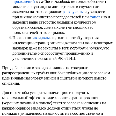
приложений
в
Twitter
и
Facebook
не только обеспечит
моментальную индексацию (только в случае если
аккаунты на этих социалках
раскручены
и у каждого
приличное количество последователей или
фанов
) но и
закрепит ваше авторство большим количеством
обратных ссылок с живых лент читающих вас
пользователей этих социалок.
Прогон по
закладкам
еще один способ ускорения
индексации страниц записей, кстати ссылки с некоторых
закладок даже не закрыты в теги
nofollow
и
noindex
, что
дополнительно способствует продвижению и
увеличению показателей PR и ТИЦ.
При добавлении в закладки главное не совершать
распространенных грубых ошибок: публикация с заголовком
идентичным заголовку записи и с цитатой из текста вместо
описания.
Для того чтобы ускорить индексацию и получить
максимальный эффект в виде хорошего ранжирования
(хороших позиций в поиске) текст заголовка и описания на
каждом сервисе закладок должен отличаться, чтобы не
понижать уникальность ваших статей а соответственно и