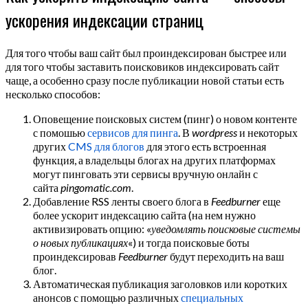
ускорения индексации страниц
Для того чтобы ваш сайт был проиндексирован быстрее или
для того чтобы заставить поисковиков индексировать сайт
чаще, а особенно сразу после публикации новой статьи есть
несколько способов:
Оповещение поисковых систем (пинг) о новом контенте
с помошью
сервисов для пинга
. В
wordpress
и некоторых
других
CMS для блогов
для этого есть встроенная
функция, а владельцы блогах на других платформах
могут пинговать эти сервисы вручную онлайн с
сайта
pingomatic.com
.
Добавление RSS ленты своего блога в
Feedburner
еще
более ускорит индексацию сайта (на нем нужно
активизировать опцию: «
уведомлять поисковые системы
о новых публикациях
«) и тогда поисковые боты
проиндексировав
Feedburner
будут переходить на ваш
блог.
Автоматическая публикация заголовков или коротких
анонсов с помощью различных
специальных