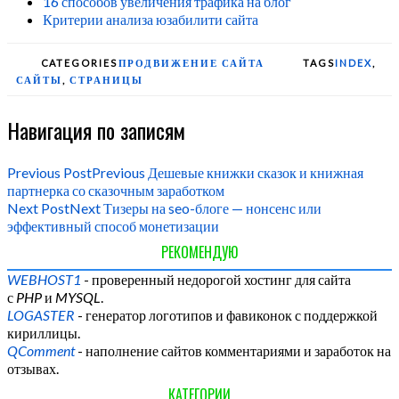
16 способов увеличения трафика на блог
Критерии анализа юзабилити сайта
CATEGORIES
ПРОДВИЖЕНИЕ САЙТА
TAGS
INDEX
,
САЙТЫ
,
СТРАНИЦЫ
Навигация по записям
Previous Post
Previous
Дешевые книжки сказок и книжная
партнерка со сказочным заработком
Next Post
Next
Тизеры на seo-блоге — нонсенс или
эффективный способ монетизации
РЕКОМЕНДУЮ
WEBHOST1
- проверенный недорогой хостинг для сайта
с
PHP
и
MYSQL
.
LOGASTER
- генератор логотипов и фавиконок с поддержкой
кириллицы.
QComment
- наполнение сайтов комментариями и заработок на
отзывах.
КАТЕГОРИИ