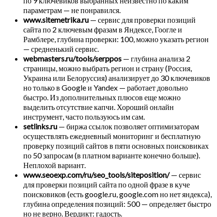
по 9 ключевиков выбранных неизвестно по каким
параметрам — не понравился.
www.sitemetrika.ru
— сервис для проверки позиций
сайта по 2 ключевым фразам в Яндексе, Гоогле и
Рамблере, глубина проверки: 100, можно указать регион
— средненький сервис.
webmasters.ru/tools/serppos
— глубина анализа 2
страницы, можно выбрать регион и страну (Россия,
Украина или Белоруссия) анализирует до 30 ключевиков
но только в Google и Yandex — работает довольно
быстро. Из дополнительных плюсов еще можно
выделить отсутствие капчи. Хороший онлайн
инструмент, часто пользуюсь им сам.
setlinks.ru
— биржа ссылок позволяет оптимизаторам
осуществлять ежедневный мониторинг и бесплатную
проверку позиций сайтов в пяти основных поисковиках
по 50 запросам (в платном варианте конечно больше).
Неплохой вариант.
www.seoexp.com/ru/seo_tools/siteposition/
— сервис
для проверки позиций сайта по одной фразе в куче
поисковиков (есть google.ru, google.com но нет яндекса),
глубина определения позиций: 500 — определяет быстро
но не верно. Вердикт: гадость.