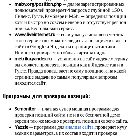
maby.org/position.php
— для не зарегистрированных
пользователей проверяет 4 запроса с глубиной 150 в
Яндекс, Гугле, Рамблере и MSN — определил позиции
хотя и быстро но совсем неверно и отсутствует регион
поиска. Бестолковый сервис.
www.liveinternet.ru
— если у вас установлен счетчик
этого сервиса вы можете следить за позициями своего
сайта в Google и Яндекс на странице статистики.
Немного привирает но общая картина видна.
metrika.yandex.ru
— установив на сайт яндекс метрику
вы сможете проверять позиции как в Яндексе так и в
Гугле. Правда показывает не саму позицию, а на какой
странице выдачи по самым популярным запросам
находится сайт.
Программы для проверки позиций:
Semonitor
— платная супер мощная программа для
проверки позиций сайта, но и в ее бесплатной демо
версии так-же можно проверить позиции своего сайта.
Yazzle
— программа для
анализа сайта
, проверяет кучу
всяких параметров, в их состав входит и проверка