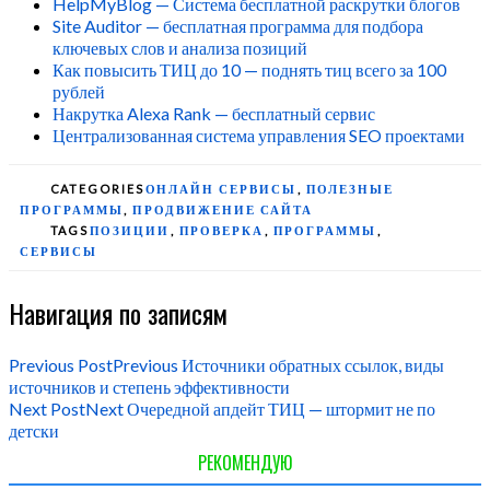
HelpMyBlog — Система бесплатной раскрутки блогов
Site Auditor — бесплатная программа для подбора
ключевых слов и анализа позиций
Как повысить ТИЦ до 10 — поднять тиц всего за 100
рублей
Накрутка Alexa Rank — бесплатный сервис
Централизованная система управления SEO проектами
CATEGORIES
ОНЛАЙН СЕРВИСЫ
,
ПОЛЕЗНЫЕ
ПРОГРАММЫ
,
ПРОДВИЖЕНИЕ САЙТА
TAGS
ПОЗИЦИИ
,
ПРОВЕРКА
,
ПРОГРАММЫ
,
СЕРВИСЫ
Навигация по записям
Previous Post
Previous
Источники обратных ссылок, виды
источников и степень эффективности
Next Post
Next
Очередной апдейт ТИЦ — штормит не по
детски
РЕКОМЕНДУЮ