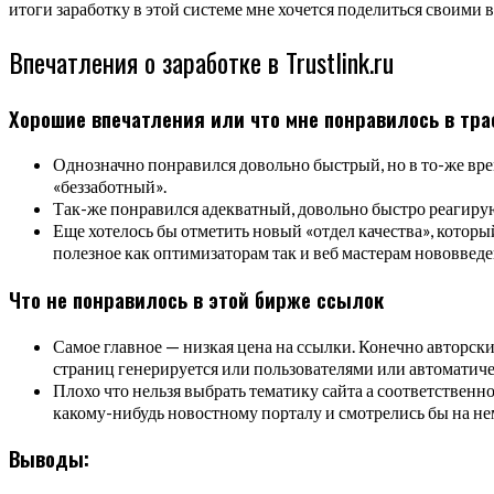
итоги заработку в этой системе мне хочется поделиться своими в
Впечатления о заработке в Trustlink.ru
Хорошие впечатления или что мне понравилось в тр
Однозначно понравился довольно быстрый, но в то-же вр
«беззаботный».
Так-же понравился адекватный, довольно быстро реагиру
Еще хотелось бы отметить новый «отдел качества», кото
полезное как оптимизаторам так и веб мастерам нововведе
Что не понравилось в этой бирже ссылок
Самое главное — низкая цена на ссылки. Конечно авторски
страниц генерируется или пользователями или автоматич
Плохо что нельзя выбрать тематику сайта а соответственн
какому-нибудь новостному порталу и смотрелись бы на не
Выводы: