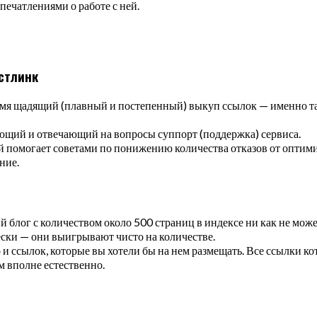
печатлениями о работе с ней.
астлинк
емя щадящий (плавный и постепенный) выкуп ссылок — именно та
ющий и отвечающий на вопросы суппорт (поддержка) сервиса.
рый помогает советами по понижению количества отказов от опт
ние.
й блог с количеством около 500 страниц в индексе ни как не може
ески — они выигрывают чисто на количестве.
о и ссылок, которые вы хотели бы на нем размещать. Все ссылки
м вполне естественно.