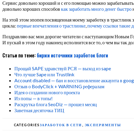
Сервис довольно хороший и с его помощью можно зарабатывать 
довольно хороших способов
как заработать много денег быстро
н
На этой этом эпопея посвященная моему заработку в трастлинк з
цикла:
первые впечатления о трастлинке
,
почему ссылки такие 
Поздравляю вас мои дорогие читатели с наступающим Новым Г
И пускай в этом году наконец исполнится все то, о чем вы так до
Статьи по теме:
биржи
источники
заработок
блоги
Прощай SAPE здравствуй РСЯ — выход из sape
Что лучше Sape или Trustlink
Account disabled — бан и восстановление аккаунта в goog
Отзыв о BodyClick + WARNING рефералам
Идея о создании нового проекта
Из попы — в топы!
Раскрутка блога SeoDiz — прошел месяц
Заветная десяточка ТИЦ
CATEGORIES
ЗАРАБОТОК В СЕТИ
,
ЭКСПЕРИМЕНТЫ