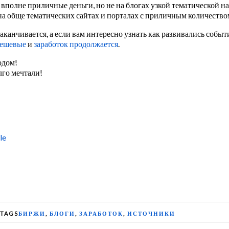
вполне приличные деньги, но не на блогах узкой тематической 
а обще тематических сайтах и порталах с приличным количеством
аканчивается, а если вам интересно узнать как развивались событ
дешевые
и
заработок продолжается
.
одом!
лго мечтали!
le
TAGS
БИРЖИ
,
БЛОГИ
,
ЗАРАБОТОК
,
ИСТОЧНИКИ