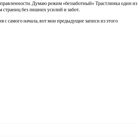
направленности. Думаю режим «беззаботный» Трастлинка один из
 страниц без лишних усилий и забот.
ия с самого начала, вот мои предыдущие записи из этого