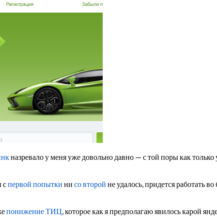
инк
назревало у меня уже довольно давно — с той поры как только
и с
первой попытки
ни
со второй
не удалось, придется работать во
же
понижение ТИЦ
, которое как я предполагаю явилось карой янд