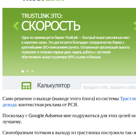
Само решение о выходе (выводе этого блога) из системы
Трастл
дохода
: контекстная реклама от РСЯ.
Поскольку с Google Adsense мне подружиться для этих целей н
лучшему.
Своеобразным толчком к выходу из трастлинка послужило так-