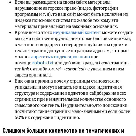
Если вы размещаете на своем сайте материалы
нарушающие авторское право (видео, фотографии
программы и т. д), то ваш сайт может быть исключен из
индекса поисковых систем по жалобе тех кому эти
материалы принадлежат на законных основаниях.
Кроме всего этого
неуникальный контент
можете создать
вы сами собственноручно: некоторые блоговые движки,
в частности вордпресс генерируют дубликаты одних и
тех-же страниц доступные по разным адресам, которые
можно
запретить к индексированию
при
помощи
robots.txt
или добавив в раздел
head
страницы
тег
link
с атрибутом
rel=»canonical»
с указанием в нем
адреса оригинала.
Еще одна причина почему страницы становятся не
уникальны и могут выпасть из индекса: идентичная
структура и содержание виджетов в сайдбарах на всех
страницах при незначительном количестве основного
смыслового контента. Не удивительно,что поисковики
посчитают такие страницы мало-значимыми если более
50% их содержания идентично.
Слишком большое количество не тематических и