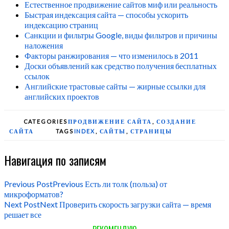
Естественное продвижение сайтов миф или реальность
Быстрая индексация сайта — способы ускорить
индексацию страниц
Санкции и фильтры Google, виды фильтров и причины
наложения
Факторы ранжирования — что изменилось в 2011
Доски объявлений как средство получения бесплатных
ссылок
Английские трастовые сайты — жирные ссылки для
английских проектов
CATEGORIES
ПРОДВИЖЕНИЕ САЙТА
,
СОЗДАНИЕ
САЙТА
TAGS
INDEX
,
САЙТЫ
,
СТРАНИЦЫ
Навигация по записям
Previous Post
Previous
Есть ли толк (польза) от
микроформатов?
Next Post
Next
Проверить скорость загрузки сайта — время
решает все