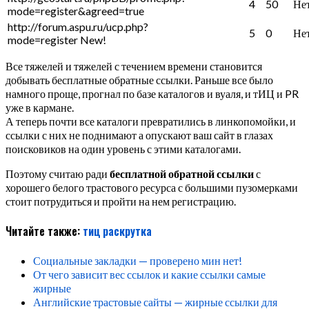
4
50
Не
mode=register&agreed=true
http://forum.aspu.ru/ucp.php?
5
0
Не
mode=register
New!
Все тяжелей и тяжелей с течением времени становится
добывать бесплатные обратные ссылки. Раньше все было
намного проще, прогнал по базе каталогов и вуаля, и тИЦ и PR
уже в кармане.
А теперь почти все каталоги превратились в линкопомойки, и
ссылки с них не поднимают а опускают ваш сайт в глазах
поисковиков на один уровень с этими каталогами.
Поэтому считаю ради
бесплатной обратной ссылки
с
хорошего белого трастового ресурса с большими пузомерками
стоит потрудиться и пройти на нем регистрацию.
Читайте также:
тиц
раскрутка
Социальные закладки — проверено мин нет!
От чего зависит вес ссылок и какие ссылки самые
жирные
Английские трастовые сайты — жирные ссылки для