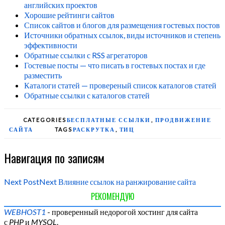
английских проектов
Хорошие рейтинги сайтов
Список сайтов и блогов для размещения гостевых постов
Источники обратных ссылок, виды источников и степень
эффективности
Обратные ссылки с RSS агрегаторов
Гостевые посты — что писать в гостевых постах и где
разместить
Каталоги статей — провереный список каталогов статей
Обратные ссылки с каталогов статей
CATEGORIES
БЕСПЛАТНЫЕ ССЫЛКИ
,
ПРОДВИЖЕНИЕ
САЙТА
TAGS
РАСКРУТКА
,
ТИЦ
Навигация по записям
Next Post
Next
Влияние ссылок на ранжирование сайта
РЕКОМЕНДУЮ
WEBHOST1
- проверенный недорогой хостинг для сайта
с
PHP
и
MYSQL
.