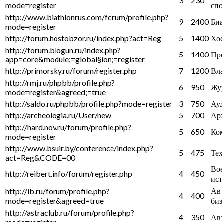
3
230
mode=register
сп
http://www.biathlonrus.com/forum/profile.php?
9
2400
Би
mode=register
http://forum.hostobzor.ru/index.php?act=Reg
5
1400
Хо
http://forum.blogun.ru/index.php?
5
1400
Пр
app=core&module;=global§ion;=register
http://primorsky.ru/forum/register.php
7
1200
Вл
http://rmj.ru/phpbb/profile.php?
6
950
Жу
mode=register&agreed;=true
http://saldo.ru/phpbb/profile.php?mode=register
3
750
Ау
http://archeologia.ru/User/new
5
700
Ар
http://hard.nov.ru/forum/profile.php?
5
650
Ко
mode=register
http://www.bsuir.by/conference/index.php?
5
475
Те
act=Reg&CODE=00
Во
http://reibert.info/forum/register.php
4
450
ис
Ав
http://ib.ru/forum/profile.php?
4
400
mode=register&agreed=true
биз
http://astraclub.ru/forum/profile.php?
4
350
Ав
mode=register