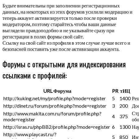
Будьте внимательны при заполнении регистрационных
данных, на некоторых из этих форумов усилили модерацию и
теперь аккаунт активизируется только после проверки
модератором, поэтому старайтесь чтобы ваши данные
выглядели правдоподобно и не указывайте сразу при
регистрации в полях формы свой сайт.
Ссылку на свой сайт из профиля в этом случае лучше всего и
безопасней поставить уже после активизации аккаунта.
Форумы с открытыми для индексирования
ссылками с профилей:
URL Форума
PR
тИЦ
http://kuking.net/my/profile.php?mode=register
5
1400
Ре
http://dinet.ru/forum/profile.php?mode=register
3
200
Дос
Ст
http://www.makita.com.ru/forum/profile.php?
4
375
mode=register
об
http://isras.ru/phpBB2/profile.php?mode=register
6
1300
На
http://www.playcast.ru/?
5
850
Ин