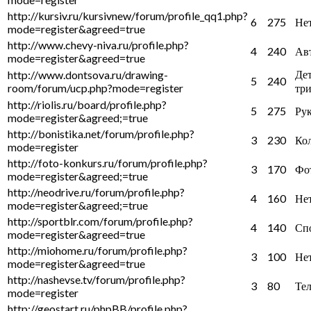
http://kursiv.ru/kursivnew/forum/profile_qq1.php?
6
275
Не
mode=register&agreed=true
http://www.chevy-niva.ru/profile.php?
4
240
Ав
mode=register&agreed=true
Де
http://www.dontsova.ru/drawing-
5
240
room/forum/ucp.php?mode=register
тр
http://riolis.ru/board/profile.php?
5
275
Ру
mode=register&agreed;=true
http://bonistika.net/forum/profile.php?
3
230
Ко
mode=register
http://foto-konkurs.ru/forum/profile.php?
3
170
Фо
mode=register&agreed;=true
http://neodrive.ru/forum/profile.php?
4
160
Не
mode=register&agreed;=true
http://sportblr.com/forum/profile.php?
4
140
Сп
mode=register&agreed=true
http://miohome.ru/forum/profile.php?
3
100
Не
mode=register&agreed=true
http://nashevse.tv/forum/profile.php?
3
80
Те
mode=register
http://geostart.ru/phpBB/profile.php?