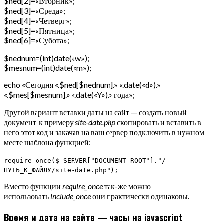
$ned[2]=»Вторник»;
$ned[3]=»Среда»;
$ned[4]=»Четверг»;
$ned[5]=»Пятница»;
$ned[6]=»Субота»;
$nednum=(int)date(«w»);
$mesnum=(int)date(«m»);
echo «Сегодня «.$ned[$nednum].» «.date(«d»).»
«.$mes[$mesnum].» «.date(«Y»).» года»;
Другой вариант вставки даты на сайт — создать новый
документ, к примеру
site-date.php
скопировать и вставить в
него этот код и закачав на ваш сервер подключить в нужном
месте шаблона функцией:
require_once($_SERVER["DOCUMENT_ROOT"]."/
ПУТЬ_К_ФАЙЛУ/site-date.php");
Вместо функции
require_once
так-же можно
использовать
include_once
они практически одинаковы.
Время и дата на сайте — часы на javascript