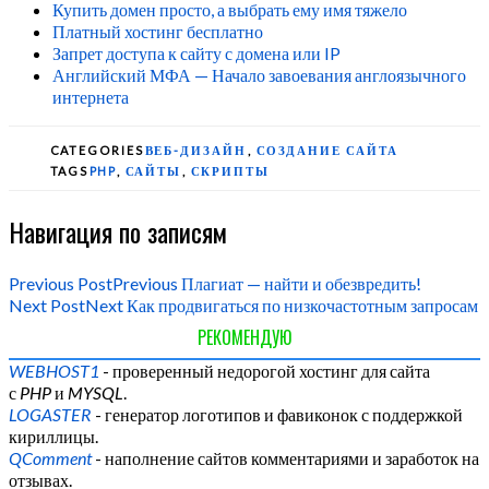
Купить домен просто, а выбрать ему имя тяжело
Платный хостинг бесплатно
Запрет доступа к сайту с домена или IP
Английский МФА — Начало завоевания англоязычного
интернета
CATEGORIES
ВЕБ-ДИЗАЙН
,
СОЗДАНИЕ САЙТА
TAGS
PHP
,
САЙТЫ
,
СКРИПТЫ
Навигация по записям
Previous Post
Previous
Плагиат — найти и обезвредить!
Next Post
Next
Как продвигаться по низкочастотным запросам
РЕКОМЕНДУЮ
WEBHOST1
- проверенный недорогой хостинг для сайта
с
PHP
и
MYSQL
.
LOGASTER
- генератор логотипов и фавиконок с поддержкой
кириллицы.
QComment
- наполнение сайтов комментариями и заработок на
отзывах.