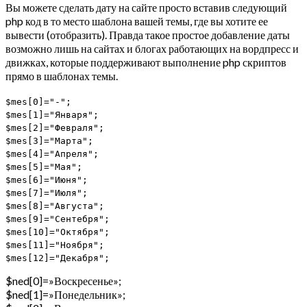
Вы можете сделать дату на сайте просто вставив следующий
php код в то место шаблона вашей темы, где вы хотите ее
вывести (отобразить). Правда такое простое добавление даты
возможно лишь на сайтах и блогах работающих на вордпресс и
движках, которые поддерживают выполнение php скриптов
прямо в шаблонах темы.
$mes[0]="-";
$mes[1]="Января";
$mes[2]="Февраля";
$mes[3]="Марта";
$mes[4]="Апреля";
$mes[5]="Мая";
$mes[6]="Июня";
$mes[7]="Июля";
$mes[8]="Августа";
$mes[9]="Сентебря";
$mes[10]="Октября";
$mes[11]="Ноября";
$mes[12]="Декабря";
$ned[0]=»Воскресенье»;
$ned[1]=»Понедельник»;