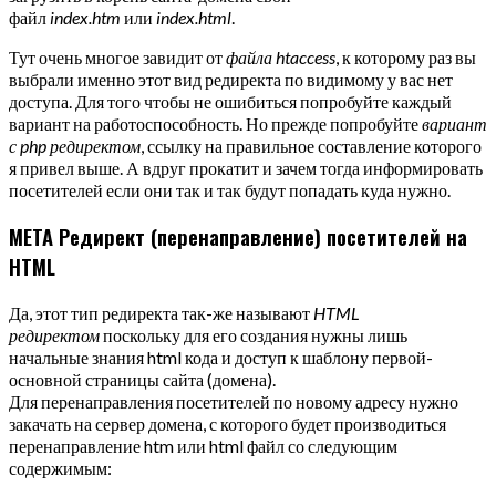
файл
index.htm
или
index.html
.
Тут очень многое завидит от
файла htaccess
, к которому раз вы
выбрали именно этот вид редиректа по видимому у вас нет
доступа. Для того чтобы не ошибиться попробуйте каждый
вариант на работоспособность. Но прежде попробуйте
вариант
с php редиректом
, ссылку на правильное составление которого
я привел выше. А вдруг прокатит и зачем тогда информировать
посетителей если они так и так будут попадать куда нужно.
МЕТА Редирект (перенаправление) посетителей на
HTML
Да, этот тип редиректа так-же называют
HTML
редиректом
поскольку для его создания нужны лишь
начальные знания html кода и доступ к шаблону первой-
основной страницы сайта (домена).
Для перенаправления посетителей по новому адресу нужно
закачать на сервер домена, с которого будет производиться
перенаправление htm или html файл со следующим
содержимым: