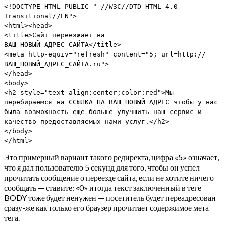
<!DOCTYPE HTML PUBLIC "-//W3C//DTD HTML 4.0
Transitional//EN">
<html><head>
<title>Сайт переезжает на
ВАШ_НОВЫЙ_АДРЕС_САЙТА</title>
<meta http-equiv="refresh" content="5; url=http://
ВАШ_НОВЫЙ_АДРЕС_САЙТА.ru">
</head>
<body>
<h2 style="text-align:center;color:red">Мы
перебираемся на ССЫЛКА НА ВАШ НОВЫЙ АДРЕС чтобы у нас
была возможность еще больше улучшить наш сервис и
качество предоставляемых нами услуг.</h2>
</body>
</html>
Это примерный вариант такого редиректа, цифра «5» означает,
что я дал пользователю 5 секунд для того, чтобы он успел
прочитать сообщение о переезде сайта, если не хотите ничего
сообщать — ставите: «0» итогда текст заключенный в теге
BODY тоже будет ненужен — посетитель будет переадресован
сразу-же как только его браузер прочитает содержимое мета
тега.