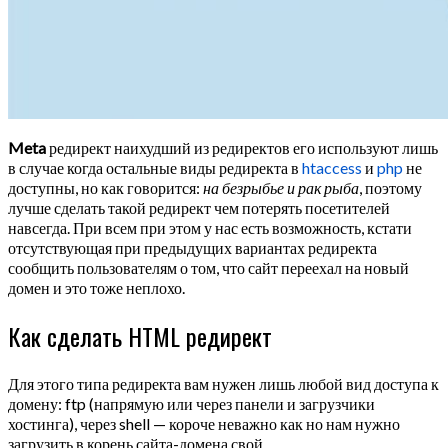
Meta
редирект наихудший из редиректов его используют лишь
в случае когда остальные виды редиректа в
htaccess
и
php
не
доступны, но как говорится:
на безрыбье и рак рыба
, поэтому
лучше сделать такой редирект чем потерять посетителей
навсегда. При всем при этом у нас есть возможность, кстати
отсутствующая при предыдущих вариантах редиректа
сообщить пользователям о том, что сайт переехал на новый
домен и это тоже неплохо.
Как сделать HTML редирект
Для этого типа редиректа вам нужен лишь любой вид доступа к
домену: ftp (напрямую или через панели и загрузчики
хостинга), через shell — короче неважно как но нам нужно
загрузить в корень сайта-домена свой