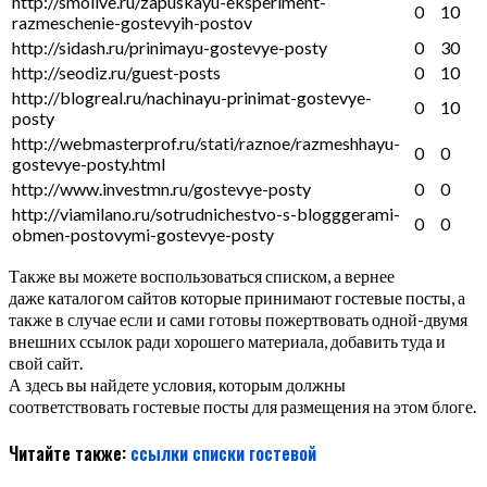
http://smolive.ru/zapuskayu-eksperiment-
0
10
razmeschenie-gostevyih-postov
http://sidash.ru/prinimayu-gostevye-posty
0
30
http://seodiz.ru/guest-posts
0
10
http://blogreal.ru/nachinayu-prinimat-gostevye-
0
10
posty
http://webmasterprof.ru/stati/raznoe/razmeshhayu-
0
0
gostevye-posty.html
http://www.investmn.ru/gostevye-posty
0
0
http://viamilano.ru/sotrudnichestvo-s-blogggerami-
0
0
obmen-postovymi-gostevye-posty
Также вы можете воспользоваться списком, а вернее
даже каталогом сайтов которые принимают гостевые посты, а
также в случае если и сами готовы пожертвовать одной-двумя
внешних ссылок ради хорошего материала, добавить туда и
свой сайт.
А здесь вы найдете условия, которым должны
соответствовать гостевые посты для размещения на этом блоге.
Читайте также:
ссылки
списки
гостевой