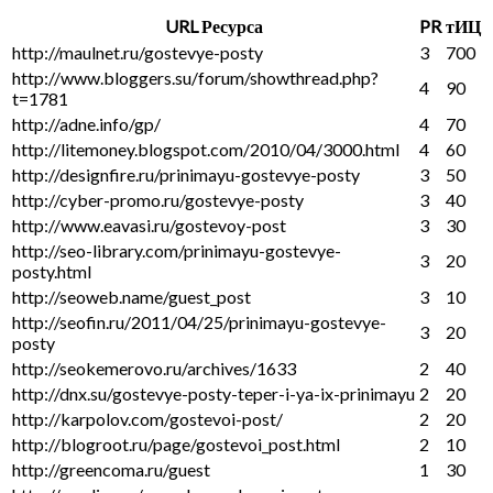
URL Ресурса
PR
тИЦ
http://maulnet.ru/gostevye-posty
3
700
http://www.bloggers.su/forum/showthread.php?
4
90
t=1781
http://adne.info/gp/
4
70
http://litemoney.blogspot.com/2010/04/3000.html
4
60
http://designfire.ru/prinimayu-gostevye-posty
3
50
http://cyber-promo.ru/gostevye-posty
3
40
http://www.eavasi.ru/gostevoy-post
3
30
http://seo-library.com/prinimayu-gostevye-
3
20
posty.html
http://seoweb.name/guest_post
3
10
http://seofin.ru/2011/04/25/prinimayu-gostevye-
3
20
posty
http://seokemerovo.ru/archives/1633
2
40
http://dnx.su/gostevye-posty-teper-i-ya-ix-prinimayu
2
20
http://karpolov.com/gostevoi-post/
2
20
http://blogroot.ru/page/gostevoi_post.html
2
10
http://greencoma.ru/guest
1
30