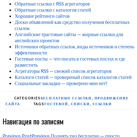
Обратные ссылки с RSS агрегаторов
Обратные ссылки с каталогов статей
Хорошие рейтинги сайтов
Доски объявлений как средство получения бесплатных
ссылок
Английские трастовые сайты — жирные ссылки для
английских проектов
Источники обратных ссылок, виды источников и степень
эффективности
Гостевые посты — что писать в гостевых постах и где
разместить
Агрегаторы RSS — свежий список агрегаторов
Каталоги статей — провереный список каталогов статей
Социальные закладки — проверено мин нет!
CATEGORIES
БЕСПЛАТНЫЕ ССЫЛКИ
,
ПРОДВИЖЕНИЕ
САЙТА
TAGS
ГОСТЕВОЙ
,
СПИСКИ
,
ССЫЛКИ
Навигация по записям
Previous Post
Previous
Поднять тиц бесплатно — просто