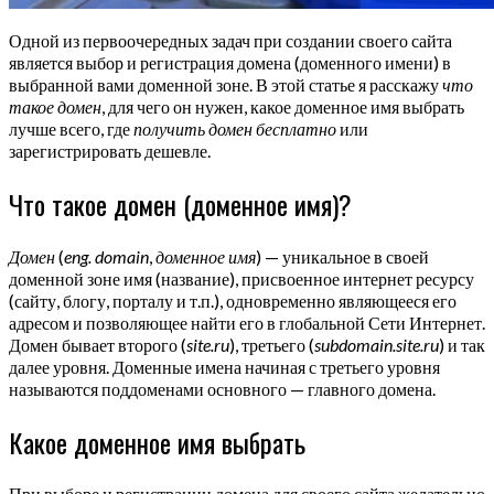
Одной из первоочередных задач при создании своего сайта
является выбор и регистрация домена (доменного имени) в
выбранной вами доменной зоне. В этой статье я расскажу
что
такое домен
, для чего он нужен, какое доменное имя выбрать
лучше всего, где
получить домен бесплатно
или
зарегистрировать дешевле.
Что такое домен (доменное имя)?
Домен
(
eng. domain
,
доменное имя
) — уникальное в своей
доменной зоне имя (название), присвоенное интернет ресурсу
(сайту, блогу, порталу и т.п.), одновременно являющееся его
адресом и позволяющее найти его в глобальной Сети Интернет.
Домен бывает второго (
site.ru
), третьего (
subdomain.site.ru
) и так
далее уровня. Доменные имена начиная с третьего уровня
называются поддоменами основного — главного домена.
Какое доменное имя выбрать
При выборе и регистрации домена для своего сайта желательно