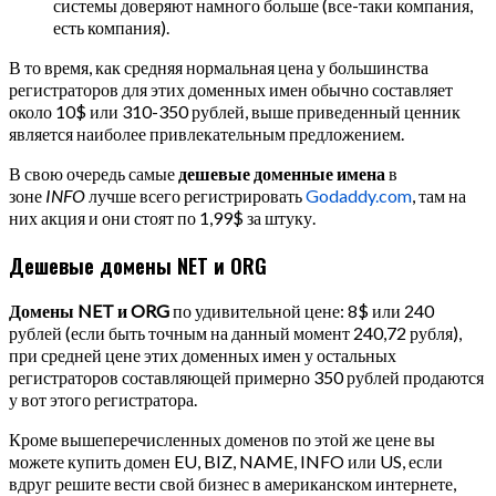
системы доверяют намного больше (все-таки компания,
есть компания).
В то время, как средняя нормальная цена у большинства
регистраторов для этих доменных имен обычно составляет
около 10$ или 310-350 рублей, выше приведенный ценник
является наиболее привлекательным предложением.
В свою очередь самые
дешевые доменные имена
в
зоне
INFO
лучше всего регистрировать
Godaddy.com
, там на
них акция и они стоят по 1,99$ за штуку.
Дешевые домены NET и ORG
Домены NET и ORG
по удивительной цене: 8$ или 240
рублей (если быть точным на данный момент 240,72 рубля),
при средней цене этих доменных имен у остальных
регистраторов составляющей примерно 350 рублей продаются
у вот этого регистратора.
Кроме вышеперечисленных доменов по этой же цене вы
можете купить домен EU, BIZ, NAME, INFO или US, если
вдруг решите вести свой бизнес в американском интернете,