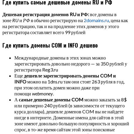
Где купить самые дешевые домены RU и РФ
Дешевая регистрация доменов RU и РФ:
все домены в
зоне
RU
и
РФ
я обычно регистрирую на
2domains.ru
, цена как
на регистрацию, так и на продление этих доменов у этого
регистратора составляет всего 99 рублей
Где купить домены COM и INFO дешево
Международные домены в этих зонах можно
зарегистрировать довольно недорого — за 350 рублей у
регистратора Reg3.ru
Еще
дешевле зарегистрировать домены COM и
INFO
можно на 1dns.ru там они стоят 263 рубля в год,
при этом оплатить домен можно даже при
помощи
webmoney
.
А
самые дешевые домены COM
можно заказать за 8$
или примерно 240 рублей (в зависимости от текущего
курса доллара), дешевле доменов COM вы не найдете
нигде в интернете. Доменные имена для сайтов в этой
зоне имеют довольно большую популярность и хороший
спрос, в то-же время сайтам этой зоны поисковые