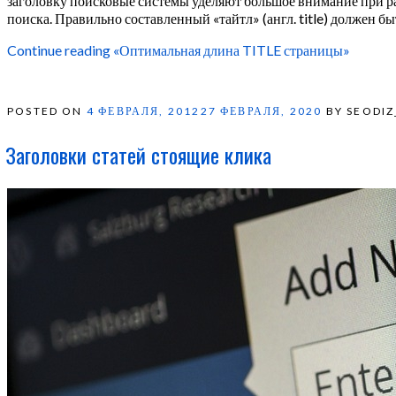
заголовку поисковые системы уделяют большое внимание при ра
поиска. Правильно составленный «тайтл» (англ. title) должен
Continue reading
«Оптимальная длина TITLE страницы»
POSTED ON
4 ФЕВРАЛЯ, 2012
27 ФЕВРАЛЯ, 2020
BY SEODIZ
Заголовки статей стоящие клика