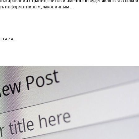
нжировании страниц сайтов и именно он будет являться ссылкой 
 быть информативным, лаконичным …
_BAZA_