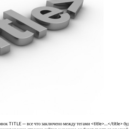
ок TITLE — все что заключено между тегами <title>…</title> буд