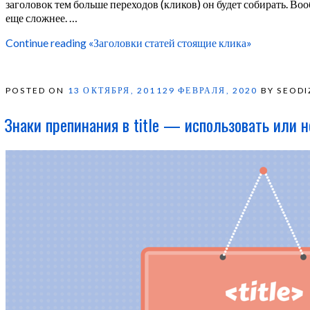
заголовок тем больше переходов (кликов) он будет собирать. Во
еще сложнее. …
Continue reading
«Заголовки статей стоящие клика»
POSTED ON
13 ОКТЯБРЯ, 2011
29 ФЕВРАЛЯ, 2020
BY SEODI
Знаки препинания в title — использовать или н