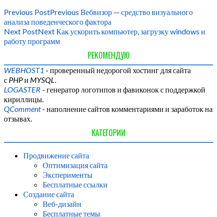
Previous Post
Previous
Вебвизор — средство визуального
анализа поведенческого фактора
Next Post
Next
Как ускорить компьютер, загрузку windows и
работу программ
РЕКОМЕНДУЮ
WEBHOST1
- проверенный недорогой хостинг для сайта
с
PHP
и
MYSQL
.
LOGASTER
- генератор логотипов и фавиконок с поддержкой
кириллицы.
QComment
- наполнение сайтов комментариями и заработок на
отзывах.
КАТЕГОРИИ
Продвижение сайта
Оптимизация сайта
Эксперименты
Бесплатные ссылки
Создание сайта
Веб-дизайн
Бесплатные темы