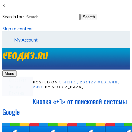
×
Search for:
Search
Skip to content
My Account
Menu
О проекте
POSTED ON
3 ИЮНЯ, 2011
29 ФЕВРАЛЯ,
Услуги
2020
BY SEODIZ_BAZA_
Реклама
Кнопка «+1» от поисковой системы
Google