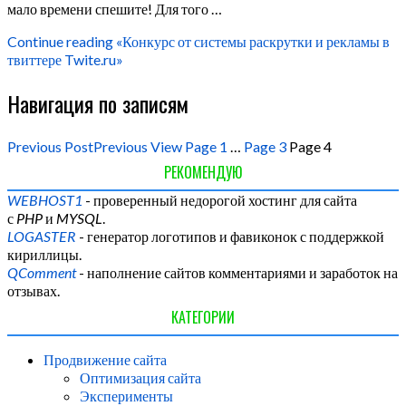
мало времени спешите! Для того …
Continue reading
«Конкурс от системы раскрутки и рекламы в
твиттере Twite.ru»
Навигация по записям
Previous Post
Previous
View
Page
1
…
Page
3
Page
4
РЕКОМЕНДУЮ
WEBHOST1
- проверенный недорогой хостинг для сайта
с
PHP
и
MYSQL
.
LOGASTER
- генератор логотипов и фавиконок с поддержкой
кириллицы.
QComment
- наполнение сайтов комментариями и заработок на
отзывах.
КАТЕГОРИИ
Продвижение сайта
Оптимизация сайта
Эксперименты