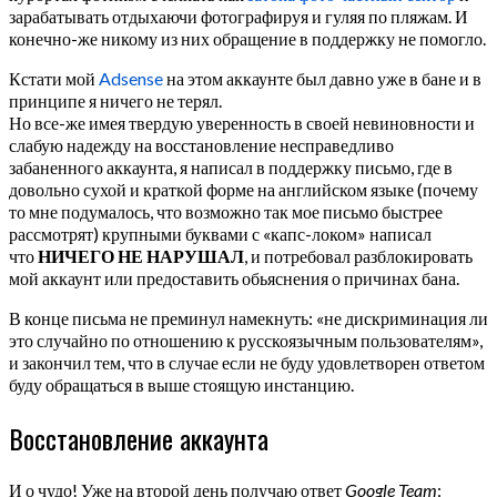
зарабатывать отдыхаючи фотографируя и гуляя по пляжам. И
конечно-же никому из них обращение в поддержку не помогло.
Кстати мой
Adsense
на этом аккаунте был давно уже в бане и в
принципе я ничего не терял.
Но все-же имея твердую уверенность в своей невиновности и
слабую надежду на восстановление несправедливо
забаненного аккаунта, я написал в поддержку письмо, где в
довольно сухой и краткой форме на английском языке (почему
то мне подумалось, что возможно так мое письмо быстрее
рассмотрят) крупными буквами с «капс-локом» написал
что
НИЧЕГО НЕ НАРУШАЛ
, и потребовал разблокировать
мой аккаунт или предоставить обьяснения о причинах бана.
В конце письма не преминул намекнуть: «не дискриминация ли
это случайно по отношению к русскоязычным пользователям»,
и закончил тем, что в случае если не буду удовлетворен ответом
буду обращаться в выше стоящую инстанцию.
Восстановление аккаунта
И о чудо! Уже на второй день получаю ответ
Google Team
: