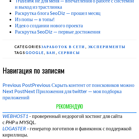
Trustlink не для меня — впечатления о работе с системой
и выход из трастлинка
Раскрутка блога SeoDiz — прошел месяц
Из попы — в топы!
Идея о создании нового проекта
Раскрутка SeoDiz — первые достижения
CATEGORIES
ЗАРАБОТОК В СЕТИ
,
ЭКСПЕРИМЕНТЫ
TAGS
GOOGLE
,
БАН
,
СЕРВИСЫ
Навигация по записям
Previous Post
Previous
Скрыть контент от поисковиков можно
Next Post
Next
Приложения для twitter — моя подборка
приложений
РЕКОМЕНДУЮ
WEBHOST1
- проверенный недорогой хостинг для сайта
с
PHP
и
MYSQL
.
LOGASTER
- генератор логотипов и фавиконок с поддержкой
кириллицы.