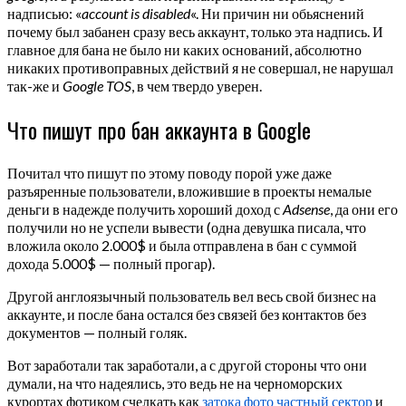
надписью: «
account is disabled
«. Ни причин ни обьяснений
почему был забанен сразу весь аккаунт, только эта надпись. И
главное для бана не было ни каких оснований, абсолютно
никаких противоправных действий я не совершал, не нарушал
так-же и
Google TOS
, в чем твердо уверен.
Что пишут про бан аккаунта в Google
Почитал что пишут по этому поводу порой уже даже
разъяренные пользователи, вложившие в проекты немалые
деньги в надежде получить хороший доход с
Adsense
, да они его
получили но не успели вывести (одна девушка писала, что
вложила около 2.000$ и была отправлена в бан с суммой
дохода 5.000$ — полный прогар).
Другой англоязычный пользователь вел весь свой бизнес на
аккаунте, и после бана остался без связей без контактов без
документов — полный голяк.
Вот заработали так заработали, а с другой стороны что они
думали, на что надеялись, это ведь не на черноморских
курортах фотиком счелкать как
затока фото частный сектор
и