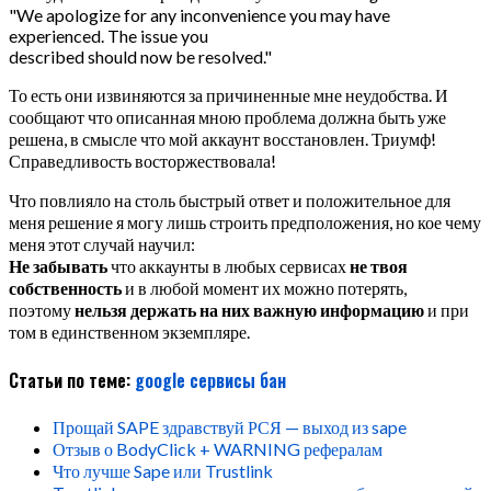
We apologize for any inconvenience you may have
experienced. The issue you
described should now be resolved.
То есть они извиняются за причиненные мне неудобства. И
сообщают что описанная мною проблема должна быть уже
решена, в смысле что мой аккаунт восстановлен. Триумф!
Справедливость восторжествовала!
Что повлияло на столь быстрый ответ и положительное для
меня решение я могу лишь строить предположения, но кое чему
меня этот случай научил:
Не забывать
что аккаунты в любых сервисах
не твоя
собственность
и в любой момент их можно потерять,
поэтому
нельзя держать на них важную информацию
и при
том в единственном экземпляре.
Статьи по теме:
google
сервисы
бан
Прощай SAPE здравствуй РСЯ — выход из sape
Отзыв о BodyClick + WARNING рефералам
Что лучше Sape или Trustlink