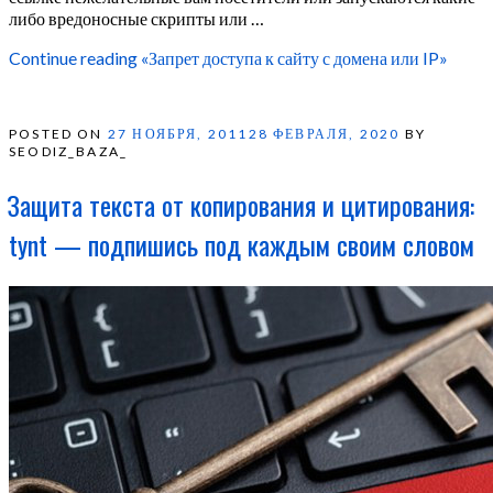
либо вредоносные скрипты или …
Continue reading
«Запрет доступа к сайту с домена или IP»
POSTED ON
27 НОЯБРЯ, 2011
28 ФЕВРАЛЯ, 2020
BY
SEODIZ_BAZA_
Защита текста от копирования и цитирования:
tynt — подпишись под каждым своим словом