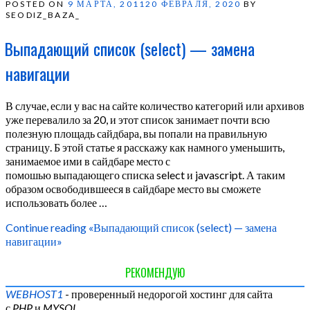
POSTED ON
9 МАРТА, 2011
20 ФЕВРАЛЯ, 2020
BY
SEODIZ_BAZA_
Выпадающий список (select) — замена
навигации
В случае, если у вас на сайте количество категорий или архивов
уже перевалило за 20, и этот список занимает почти всю
полезную площадь сайдбара, вы попали на правильную
страницу. Б этой статье я расскажу как намного уменьшить,
занимаемое ими в сайдбаре место с
помошью выпадающего списка select и javascript. А таким
образом освободившееся в сайдбаре место вы сможете
использовать более …
Continue reading
«Выпадающий список (select) — замена
навигации»
РЕКОМЕНДУЮ
WEBHOST1
- проверенный недорогой хостинг для сайта
с
PHP
и
MYSQL
.